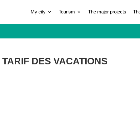
My city
Tourism
The major projects
The
U TARIF DES VACATIONS