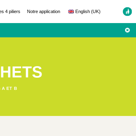
es 4 piliers
Notre application
English (UK)

CHETS
A ET B